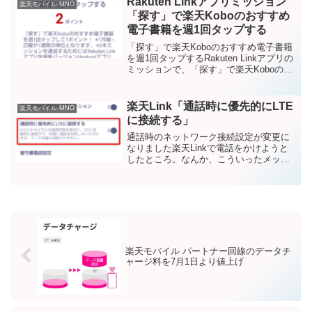
Rakuten Linkアプリミッション
楽天モバイル MNO
「探す」で楽天Koboのおすすめ
電子書籍を週1回タップする
「探す」で楽天Koboのおすすめ電子書籍
を週1回タップするRakuten Linkアプリの
ミッションで、「探す」で楽天Koboのお
すすめ電子書籍を週1回タップするという
のが出ていました。ミッション達成方法
どうやればミッション達成となるの
楽天Link「通話時に優先的にLTE
楽天モバイル MNO
か、...
に接続する」
通話時のネットワーク接続設定が変更に
なりました楽天Linkで電話をかけようと
したところ。なんか、こういったメッセ
ージが出てきました。通話時のネットワ
ーク接続設定が変更になりましたLTEと
Wi-Fiのどちらも接続可能な場合に､ 優先
的にLTE...
楽天モバイル パートナー回線のデータチ
ャージ料を7月1日より値上げ