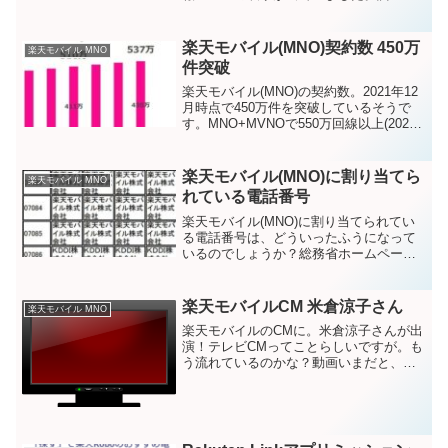
みると、機種ごとに設定が必要と書いて
ありましたが、私の端末ではデフォルト
で届くようになっていたってことではな
楽天モバイル(MNO)契約数 450万
楽天モバイル MNO
いかと...
件突破
楽天モバイル(MNO)の契約数。2021年12
月時点で450万件を突破しているそうで
す。MNO+MVNOで550万回線以上(2022
年2月)楽天グループの2021年度通期及び
第4四半期の決算発表で公開されていま
す。2021年12月時点で■M...
楽天モバイル(MNO)に割り当てら
楽天モバイル MNO
れている電話番号
楽天モバイル(MNO)に割り当てられてい
る電話番号は、どういったふうになって
いるのでしょうか？総務省ホームページ
に掲載されている割り当てられている電
話番号は、総務省のサイトで確認ができ
るようです。2021年4月20日時点いま
楽天モバイルCM 米倉涼子さん
楽天モバイル MNO
（記事作成時点）...
楽天モバイルのCMに。米倉涼子さんが出
演！テレビCMってことらしいですが。も
う流れているのかな？動画いまだと、動
画がアップされていて、ネット上で見る
ことが出来ます。余計な条件なし篇カン
タン申し込み篇楽天モバイルユーザーと
しての感想楽天モバイ...