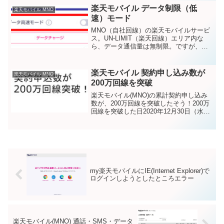
楽天モバイル データ制限（低
楽天モバイル MNO
速）モード
MNO（自社回線）の楽天モバイルサービ
ス。UN-LIMIT（楽天回線）エリア内な
ら、データ通信量は無制限。ですが、パ
ートナー回線（au回線）エリアだと、
月々の高速データ量が決まっています。
パートナー回線（au回線）での高速デー
楽天モバイル 契約申し込み数が
楽天モバイル MNO
タ通信容量20...
200万回線を突破
楽天モバイル(MNO)の累計契約申し込み
数が、200万回線を突破したそう！200万
回線を突破した日2020年12月30日（水）
楽天モバイル(MNO) 契約申込者数の推移
2020年4月8日：本格サービス開始2020年
6月30日：100万回線2...
my楽天モバイルにIE(Internet Explorer)で
ログインしようとしたところエラー
楽天モバイル(MNO) 通話・SMS・データ