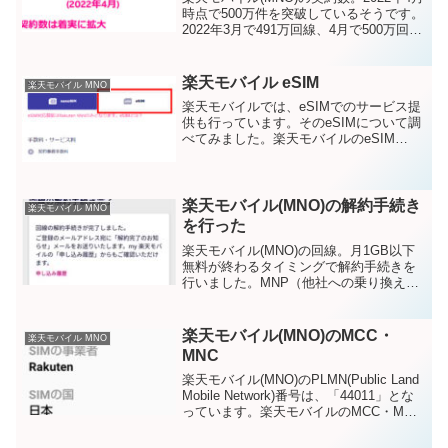
時点で500万件を突破しているそうです。
2022年3月で491万回線、4月で500万回線
楽天グループの2022年度第1四半期決算発
表で公開されています。2022年3月時点で
■MNO：491万■M...
楽天モバイル eSIM
楽天モバイル MNO
楽天モバイルでは、eSIMでのサービス提
供も行っています。そのeSIMについて調
べてみました。楽天モバイルのeSIM
iPhoneで使える？いま、楽天回線でeSIM
に対応している端末はRakuten Miniのみ
となっています。それ以外は動...
楽天モバイル(MNO)の解約手続き
楽天モバイル MNO
を行った
楽天モバイル(MNO)の回線。月1GB以下
無料が終わるタイミングで解約手続きを
行いました。MNP（他社への乗り換え）
ではなく解約です。楽天モバイルの解約
手続きにかかった時間手続きをmy楽天モ
バイルアプリから行いました。画面キャ
楽天モバイル(MNO)のMCC・
楽天モバイル MNO
プチャを撮りな...
MNC
楽天モバイル(MNO)のPLMN(Public Land
Mobile Network)番号は、「44011」とな
っています。楽天モバイルのMCC・MNC
MCC(Mobile Country Code・国識別コー
ド) 440 MNC(Mo...