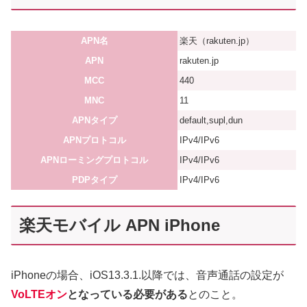
APN名
楽天（rakuten.jp）
APN
rakuten.jp
MCC
440
MNC
11
APNタイプ
default,supl,dun
APNプロトコル
IPv4/IPv6
APNローミングプロトコル
IPv4/IPv6
PDPタイプ
IPv4/IPv6
楽天モバイル APN iPhone
iPhoneの場合、iOS13.3.1.以降では、音声通話の設定が
VoLTEオン
となっている必要がある
とのこと。