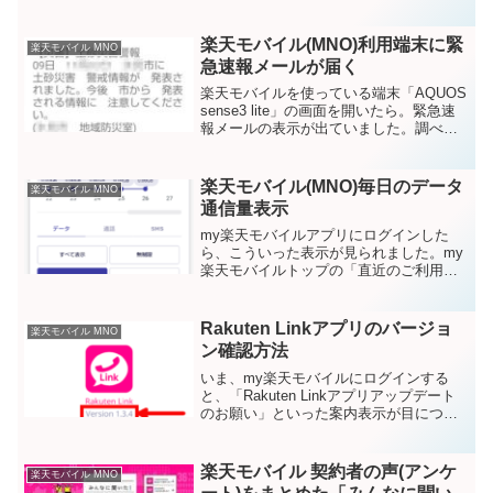
ットワーク設定を確認ください。」と書
かれています。この表示は初めて見たよ
うな。ネットでちょこっと調べてみまし
楽天モバイル(MNO)利用端末に緊
楽天モバイル MNO
たが、／電波圏外＼とか...
急速報メールが届く
楽天モバイルを使っている端末「AQUOS
sense3 lite」の画面を開いたら。緊急速
報メールの表示が出ていました。調べて
みると、機種ごとに設定が必要と書いて
ありましたが、私の端末ではデフォルト
で届くようになっていたってことではな
楽天モバイル(MNO)毎日のデータ
楽天モバイル MNO
いかと...
通信量表示
my楽天モバイルアプリにログインした
ら、こういった表示が見られました。my
楽天モバイルトップの「直近のご利用内
訳」のところです。どうやら、日々のデ
ータ通信量が表示されるようになった様
子。表示スタートは、2020年6月27日か
Rakuten Linkアプリのバージョ
楽天モバイル MNO
らってことになる...
ン確認方法
いま、my楽天モバイルにログインする
と、「Rakuten Linkアプリアップデート
のお願い」といった案内表示が目につき
ます。Rakuten Linkアプリ最新バージョ
ンへのアップデートを促す内容になりま
す。バージョンの確認方法について
楽天モバイル 契約者の声(アンケ
楽天モバイル MNO
も、...