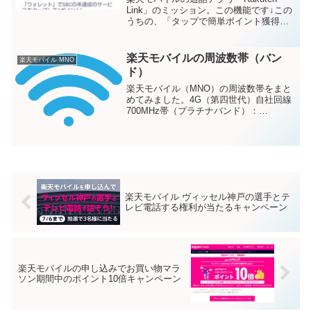
Link」のミッション。この機能です↓この
うちの、「タップで簡単ポイント獲得」
のを見ていたら。ウォレットで「SBC」
の未達成サービスをタップするというの
がありました。SBCとは？SBCって、な
楽天モバイルの周波数帯（バン
楽天モバイル MNO
んのこ...
ド）
楽天モバイル（MNO）の周波数帯をまと
めてみました。4G（第四世代）自社回線
700MHz帯（プラチナバンド）：
Band281.7GHz帯：Band3パートナー回線
（auローミング）基本は800MHz帯：
Band18・Band265G（第五世...
楽天モバイル ヴィッセル神戸の選手とテ
レビ電話する権利が当たるキャンペーン
楽天モバイルの申し込みでお買い物マラ
ソン期間中のポイント10倍キャンペーン