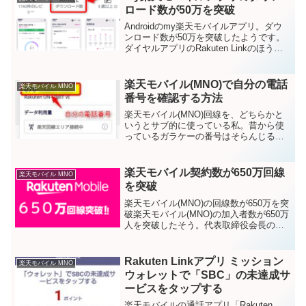
ロード数が50万を突破
Androidのmy楽天モバイルアプリ。ダウ
ンロード数が50万を突破したようです。
ダイヤルアプリのRakuten Linkのほう
は、まだ「10万以上」ですけれども。
Google Playストアでは、ダウンロード数
の表記は10万以上 ↓50万...
楽天モバイル(MNO)で自分の電話
楽天モバイル MNO
番号を確認する方法
楽天モバイル(MNO)回線を、どちらかと
いうとサブ的に使っている私。昔から使
っているガラケーの番号はそらんじるこ
とができますが、楽天モバイルの電話番
号はできません。それをすぐに確認した
い場合、次のやり方があります。楽天モ
楽天モバイル契約数が650万回線
楽天モバイル MNO
バイル 自分の電話番...
を突破
楽天モバイル(MNO)の回線数が650万を突
破楽天モバイル(MNO)の加入者数が650万
人を突破したそう。代表取締役会長の三
木谷浩史さんがX（旧：Twitter）で投稿さ
れています。MNO+MVNOで700万MVNO
の加入者数を合わせると7...
Rakuten Linkアプリ ミッション
楽天モバイル MNO
ウォレットで「SBC」の未達成サ
ービスをタップする
楽天モバイルの通話アプリ「Rakuten