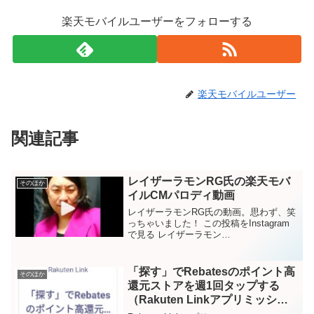
楽天モバイルユーザーをフォローする
楽天モバイルユーザー
関連記事
レイザーラモンRG氏の楽天モバ
そのほか
イルCMパロディ動画
レイザーラモンRG氏の動画。思わず、笑
っちゃいました！ この投稿をInstagram
で見る レイザーラモン
RG(@rgrazorramon)がシェアした投稿 -
2020年 8月月17日午前8時31分PDT CMが
バンバン流れている旬なとき...
「探す」でRebatesのポイント高
そのほか
還元ストアを週1回タップする
（Rakuten Linkアプリミッショ
ン）