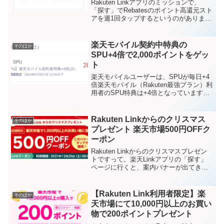
Rakuten Linkアプリのミッションで、
「探す」でRebatesのポイント高還元スト
アを週1回タップするというのがありま
す。内容・本文ミッションの内容はこち
らです↓ミッション達成方法初めてのとき
にはどうやって達成させるのか少し戸惑
楽天モバイル契約中特典の
そのほか
いま...
SPU+4倍で2,000ポイントをゲッ
ト
楽天モバイルユーザーは、SPUが毎日+4
倍楽天モバイル（Rakuten最強プラン）利
用者のSPU特典は+4倍となっています
ね。購入日などに縛りはなく、毎日全員
+4倍となります。ただし月間の獲得上限
ポイントは2,000pt。SPU（スーパーポ...
Rakuten Linkからのクリスマス
そのほか
プレゼント 楽天市場500円OFFク
ーポン
Rakuten Linkからのクリスマスプレゼン
トですって。楽天Linkアプリの「探す」
ページに行くと、案内バナーが出てきま
す。内容楽天市場で1,000円以上のお買い
物に使える500円OFFのクーポンです。有
効期間：2021/12/25 0...
【Rakuten Link利用者限定】楽
そのほか
天市場にて10,000円以上のお買い
物で200ポイントプレゼント