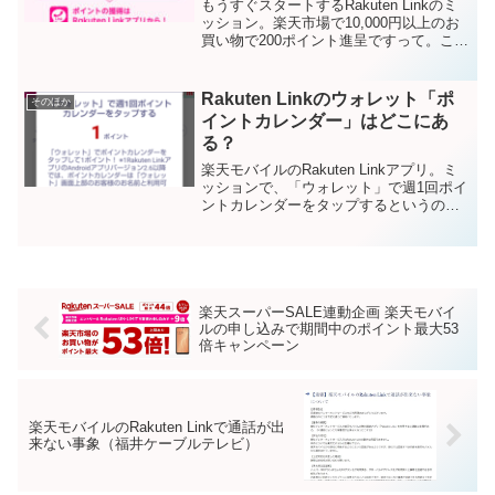
もうすぐスタートするRakuten Linkのミ
ッション。楽天市場で10,000円以上のお
買い物で200ポイント進呈ですって。この
2月後半に楽天で大きめの買い物をする予
定がある人はエントリーするといいんじ
ゃないかと。（2/14月10:00よ...
Rakuten Linkのウォレット「ポ
そのほか
イントカレンダー」はどこにあ
る？
楽天モバイルのRakuten Linkアプリ。ミ
ッションで、「ウォレット」で週1回ポイ
ントカレンダーをタップするというのが
あります。（週に1回ですが、1ptをもら
えます）が、Rakuten Linkの画面構成が
変わった？ウォレットの画面を開...
楽天スーパーSALE連動企画 楽天モバイ
ルの申し込みで期間中のポイント最大53
倍キャンペーン
楽天モバイルのRakuten Linkで通話が出
来ない事象（福井ケーブルテレビ）