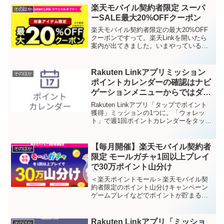
楽天モバイル契約者限定 スーパ
そのほか
ーSALE最大20%OFFクーポン
楽天モバイル契約者限定の最大20%OFF
クーポンですって。楽天Linkを開いたら
案内が出てきました。いまやっているス
ーパーSALE期間中に利用できます。（対
象アイテム限定/クーポン利用の先着数あ
り）クーポン種類20%OFFクーポン先着
Rakuten Linkアプリミッション
そのほか
1,0...
ポイントカレンダーの確認はナビ
ゲーションメニューからではダ
メ？
Rakuten Linkアプリ「タップでポイント
獲得」ミッションの1つに。「ウォレッ
ト」で週1回ポイントカレンダーをタップ
するがありますね。これ、ナビゲーショ
ンメニューからのポイントカレンダー確
認ではダメなよう？今週やってみたら、
【毎月開催】楽天モバイル契約者
そのほか
それではポ...
限定 モールガチャ1回以上プレイ
で30万ポイント山分け
＜楽天ポイントモール＞楽天モバイル契
約者限定のポイント山分けキャンペーン
ゲームプレイなどでポイントが貯まる楽
天ポイントモール。楽天モバイル契約者
限定のキャンペーンですって。毎月開
催、か。たぶん今月（2024年6月）はじま
Rakuten Linkアプリ「ミッショ
そのほか