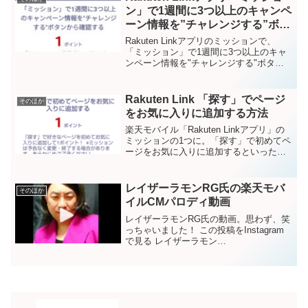
ったものじゃないかと...
ン」で1週間に3つ以上のキャンペ
ーン情報を”チャレンジする”ボタ
ンから確認する
Rakuten Linkアプリのミッションで、
「ミッション」で1週間に3つ以上のキャ
ンペーン情報を"チャレンジする"ボタン
から確認するというのがあります。内
容・本文ミッションの内容はこちらです↓
パッと見て、どういう意味なのかすぐに
Rakuten Link 「探す」でページ
そのほか
はわからな...
をお気に入りに追加する方法
楽天モバイル「Rakuten Linkアプリ」の
ミッションの1つに。「探す」で初めてペ
ージをお気に入りに追加するといったも
のがあります。これをやろうとしたので
すが。ページをお気に入りに追加するや
り方がよくわからず、しばらく(。-`ω-)ﾝ
レイザーラモンRG氏の楽天モバ
そのほか
ｰ...
イルCMパロディ動画
レイザーラモンRG氏の動画。思わず、笑
っちゃいました！ この投稿をInstagram
で見る レイザーラモン
RG(@rgrazorramon)がシェアした投稿 -
2020年 8月月17日午前8時31分PDT CMが
バンバン流れている旬なとき...