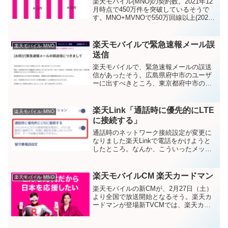
楽天モバイル(MNO)の契約数。2021年12
月時点で450万件を突破しているそうで
す。MNO+MVNOで550万回線以上(2022
年2月)楽天グループの2021年度通期及び
第4四半期の決算発表で公開されていま
す。2021年12月時点で■M...
楽天モバイルで緊急速報メール誤
楽天モバイル MNO
送信
楽天モバイルで、緊急速報メールの誤送
信があったそう。広島県府中市のユーザ
ーに出すべきところ、東京都府中市のユ
ーザーにも届いてしまったということの
ようです。ともに府中市だから、間違っ
た・・・ってことか？（配信の設定が正
楽天Link「通話時に優先的にLTE
楽天モバイル MNO
しくされていなかった）そ...
に接続する」
通話時のネットワーク接続設定が変更に
なりました楽天Linkで電話をかけようと
したところ。なんか、こういったメッセ
ージが出てきました。通話時のネットワ
ーク接続設定が変更になりましたLTEと
Wi-Fiのどちらも接続可能な場合に､ 優先
楽天モバイルCM 楽天カードマン
楽天モバイル MNO
的にLTE...
楽天モバイルの新CMが、2月27日（土）
より全国で放送開始となるそう。楽天カ
ードマンが登場新TVCMでは、楽天カー
ドマンが登場するそう。楽天カードマン
役はもちろん・・・川平慈英さんです！