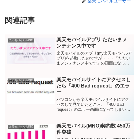
楽天モバイルユーザー
関連記事
楽天モバイルアプリ ただいまメ
楽天モバイル MNO
ンテナンス中です
楽天モバイルのアプリ(my楽天モバイルア
プリ)を起動したのですが・・・「ただい
まメンテナンス中です」の画面になって
しまいました。「更新する」ボタンを押
してみても、アプリ再起動をやってみて
も、スマホの再起動をやってみても変わ
楽天モバイルサイトにアクセスし
楽天モバイル MNO
りません。ブラウザ...
たら「400 Bad request」のエラ
ー
パソコンから楽天モバイルサイトにアク
セスして見ていたところ、「400 Bad
request」のエラー画面になってしまいま
した。■OS → Windows10■ブラウザ →
Microsoft Edge(Chromium版)の環境で
す。しば...
楽天モバイル(MNO)契約数 450万
楽天モバイル MNO
件突破