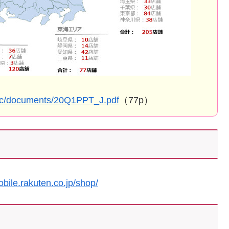
/doc/documents/20Q1PPT_J.pdf
（77p）
obile.rakuten.co.jp/shop/