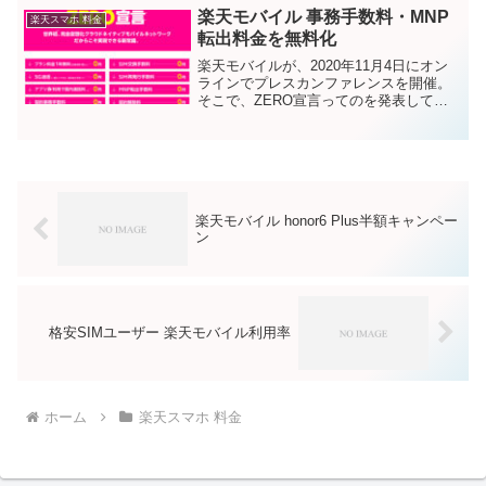
し、6月1...
楽天モバイル 事務手数料・MNP
楽天スマホ 料金
転出料金を無料化
楽天モバイルが、2020年11月4日にオン
ラインでプレスカンファレンスを開催。
そこで、ZERO宣言ってのを発表してい
ます。本日9:00から、契約の際に必要だ
った事務手数料、他社への転出の際に必
要だったMNP転出手数料が無料化された
ようです。...
楽天モバイル honor6 Plus半額キャンペー
ン
格安SIMユーザー 楽天モバイル利用率
ホーム
楽天スマホ 料金