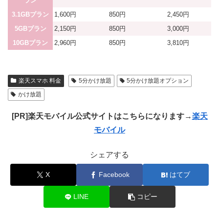
ラン
3.1GBプラン
1,600円
850円
2,450円
5GBプラン
2,150円
850円
3,000円
10GBプラン
2,960円
850円
3,810円
楽天スマホ 料金
5分かけ放題
5分かけ放題オプション
かけ放題
[PR]楽天モバイル公式サイトはこちらになります→
楽天
モバイル
シェアする
X
Facebook
はてブ
LINE
コピー