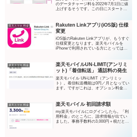
のデータチャージ料を2022年7月1日に値
上げするそうです。この日にスタートす
る新料金プラン「Rakuten UN-LIMIT
VII」への移行に伴うものだとか。 追加デ
ータ容量 現行 2022/7/1...
Rakuten Linkアプリ(iOS版) 仕様
楽天スマホ 料金
変更
iOS版のRakuten Linkアプリが、もうすぐ
仕様変更となります。楽天モバイルを
iPhoneで利用されている方にとっては、
大きなものになるかと。仕様変更日時
2021年6月24日（木）より順次→ 延期さ
れたようです。「正式な日程が決まり...
楽天モバイルUN-LIMIT(アンリミ
楽天スマホ 料金
ット)「着信転送」 通話料の発生
楽天モバイル UN-LIMIT（アンリミッ
ト）。着信転送機能は0円／月となってい
ます。ですがこれは、オプション料金が
無料ってことのようです。（機能をONに
したからといって、「月額●円」みたいな
のはかからない）転送中には通話料金が
楽天モバイル 初回請求額
楽天スマホ 料金
発生するそう...
my楽天モバイルにログインしたら。「利
用料金」のところに、請求情報が出てい
ました。事務手数料の3,000円＋税だと思
われます。あとで、楽天ポイントでバッ
クされるやつ。ただ、ちょっとわかりに
くい・・・2020年5月1日に請求額が確定