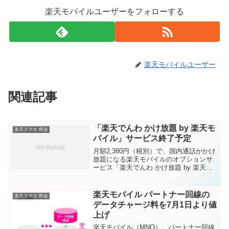
楽天モバイルユーザーをフォローする
楽天モバイルユーザー
関連記事
「楽天でんわ かけ放題 by 楽天モ
楽天スマホ 料金
バイル」サービス終了予定
月額2,380円（税別）で、国内通話がかけ
放題になる楽天モバイルのオプションサ
ービス「楽天でんわ かけ放題 by 楽天モ
バイル」。2018年2月28日（水）23:59で
終了となります。月額基本料850円（税
別）の「楽天でんわ5分かけ放題 b...
楽天モバイル パートナー回線の
楽天スマホ 料金
データチャージ料を7月1日より値
上げ
楽天モバイル（MNO）。パートナー回線