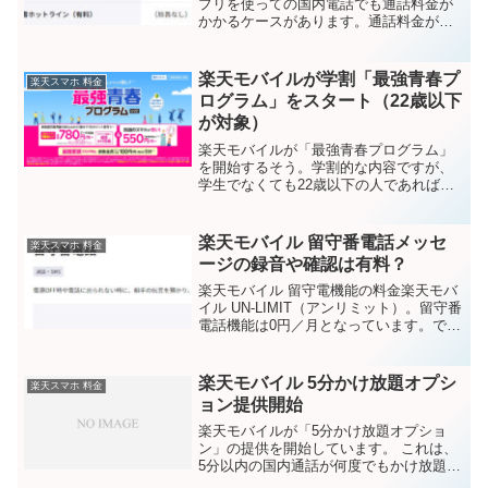
プリを使っての国内電話でも通話料金が
かかるケースがあります。通話料金がか
かる番号■「0570」「0180」などの他社
接続サービス■「188」などの一部特番■
楽天モバイルが指定する電話番号（...
楽天モバイルが学割「最強青春プ
楽天スマホ 料金
ログラム」をスタート（22歳以下
が対象）
楽天モバイルが「最強青春プログラム」
を開始するそう。学割的な内容ですが、
学生でなくても22歳以下の人であれば使
えます。（2024年3月12日以降にエント
リーが必要）これから申し込みをする人
だけでなく、すでに楽天モバイル契約中
楽天モバイル 留守番電話メッセ
楽天スマホ 料金
の人も対象です！...
ージの録音や確認は有料？
楽天モバイル 留守電機能の料金楽天モバ
イル UN-LIMIT（アンリミット）。留守番
電話機能は0円／月となっています。です
がこれは、オプション料金が無料ってこ
とのようです。（機能をONにしたからと
いって、「月額●円」みたいなのはかから
楽天モバイル 5分かけ放題オプシ
楽天スマホ 料金
ない）...
ョン提供開始
楽天モバイルが「5分かけ放題オプショ
ン」の提供を開始しています。 これは、
5分以内の国内通話が何度でもかけ放題に
なるというものです。オプション料金は