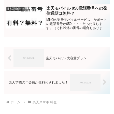
月額850円(税抜)。利用には電話アプリ
「楽天でんわ」を用います。1回の通話が
楽天モバイル 050電話番号への発
楽天スマホ 料金
5分を超えた場...
信通話は無料？
MNOの楽天モバイルサービス。サポート
の電話番号が050-・・・だったりしま
す。（それ以外の番号の場合もありま
す。調べ方についてはこちらをどうぞ→
楽天モバイル(MNO)サポート電話番号）
この050電話番号。楽天モバイルスマホか
らの発信は、無...
楽天モバイル 大容量プラン
楽天学割の年会費が無料化されました！
ホーム
楽天スマホ 料金