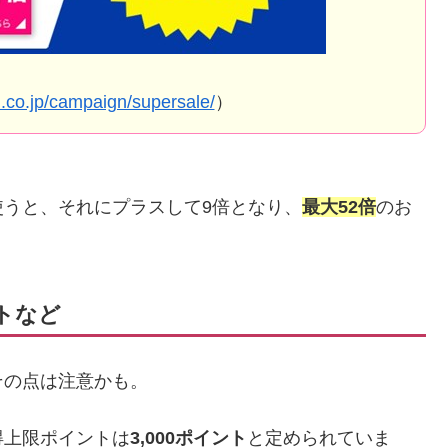
n.co.jp/campaign/supersale/
）
うと、それにプラスして9倍となり、
最大52倍
のお
ントなど
その点は注意かも。
得上限ポイントは
3,000ポイント
と定められていま