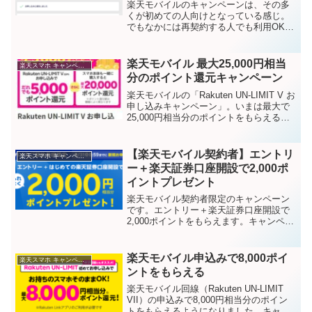
楽天モバイルのキャンペーンは、その多
くが初めての人向けとなっている感じ。
でもなかには再契約する人でも利用OKの
キャンペーンがあります。再契約という
のは、一度楽天モバイルを解約したけれ
どもまた期間を開けて「やっぱりもう一
楽天モバイル 最大25,000円相当
楽天スマホ キャンペーン
回使ってみる！」と楽天...
分のポイント還元キャンペーン
楽天モバイルの「Rakuten UN-LIMIT V お
申し込みキャンペーン」。いまは最大で
25,000円相当分のポイントをもらえる内
容となっています。キャンペーン期間
2021年1月7日(木)9:00～2021年2月2日
(火)8:59特典内...
【楽天モバイル契約者】エントリ
楽天スマホ キャンペーン
ー＋楽天証券口座開設で2,000ポ
イントプレゼント
楽天モバイル契約者限定のキャンペーン
です。エントリー＋楽天証券口座開設で
2,000ポイントをもらえます。キャンペー
ンページこちらです↓楽天証券口座開設前
にエントリーが必要となりますので、忘
れないようにしましょう。キャンペーン
楽天モバイル申込みで8,000ポイ
楽天スマホ キャンペーン
期間エントリー・...
ントをもらえる
楽天モバイル回線（Rakuten UN-LIMIT
VII）の申込みで8,000円相当分のポイン
トをもらえるようになりました。キャン