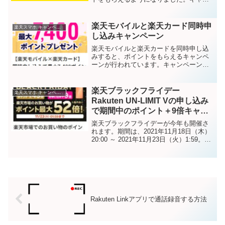
ペーン期間2022年7月20日（水）9:00～終
了日未定キャンペーンページこちらです
↓8千ポイントを獲得する...
楽天モバイルと楽天カード同時申
楽天スマホ キャンペーン
し込みキャンペーン
楽天モバイルと楽天カードを同時申し込
みすると、ポイントをもらえるキャンペ
ーンが行われています。キャンペーンペ
ージこちらです↓キャンペーン期間2021年
4月1日（木）9:00～2021年5月7日（金）
8:59もらえるポイント数1,400ptで...
楽天ブラックフライデー
楽天スマホ キャンペーン
Rakuten UN-LIMIT Vの申し込み
で期間中のポイント＋9倍キャン
ペーン
楽天ブラックフライデーが今年も開催さ
れます。期間は、2021年11月18日（木）
20:00 ～ 2021年11月23日（火）1:59。楽
天モバイル連動企画の、Rakuten UN-
LIMIT Vの申し込みでBLACK FRIDAY期
間中のポ...
Rakuten Linkアプリで通話録音する方法