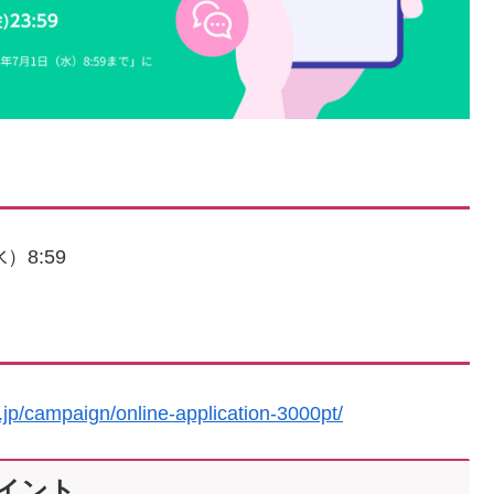
）8:59
.jp/campaign/online-application-3000pt/
ポイント