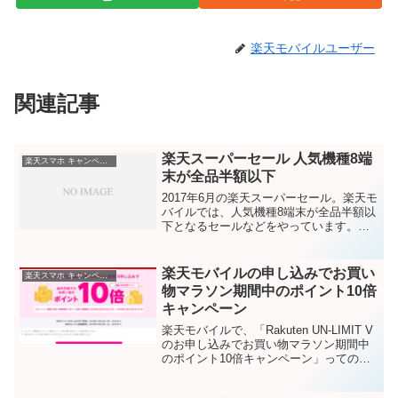
楽天モバイルユーザー
関連記事
楽天スーパーセール 人気機種8端
楽天スマホ キャンペーン
末が全品半額以下
2017年6月の楽天スーパーセール。楽天モ
バイルでは、人気機種8端末が全品半額以
下となるセールなどをやっています。楽
天モバイルならスマホの料金が超お得！
楽天スーパーセール期間：2017年6月17
日（土）19:00～2017年6月22日（木）...
楽天モバイルの申し込みでお買い
楽天スマホ キャンペーン
物マラソン期間中のポイント10倍
キャンペーン
楽天モバイルで、「Rakuten UN-LIMIT V
のお申し込みでお買い物マラソン期間中
のポイント10倍キャンペーン」ってのが
行われています。まだ楽天モバイルに契
約していない人向けのキャンペーンで