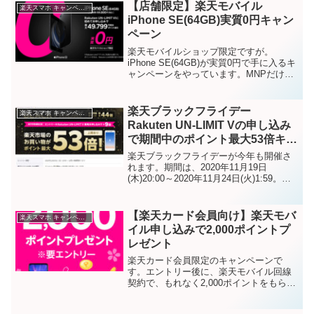
す。キャンペーンに参加するには、エン
【店舗限定】楽天モバイル
楽天スマホ キャンペーン
トリー...
iPhone SE(64GB)実質0円キャン
ペーン
楽天モバイルショップ限定ですが。
iPhone SE(64GB)が実質0円で手に入るキ
ャンペーンをやっています。MNPだけで
なく、新規でもOKです。キャンペーン期
間2022年02月22日（火）開店～終了日未
定内容「Rakuten UN-LIM...
楽天ブラックフライデー
楽天スマホ キャンペーン
Rakuten UN-LIMIT Vの申し込み
で期間中のポイント最大53倍キャ
ンペーン
楽天ブラックフライデーが今年も開催さ
れます。期間は、2020年11月19日
(木)20:00～2020年11月24日(火)1:59。楽
天モバイル連動企画として、Rakuten UN-
LIMIT Vの申し込みでBLACK FRIDAY期
間中のポ...
【楽天カード会員向け】楽天モバ
楽天スマホ キャンペーン
イル申し込みで2,000ポイントプ
レゼント
楽天カード会員限定のキャンペーンで
す。エントリー後に、楽天モバイル回線
契約で、もれなく2,000ポイントをもらえ
ます。先月は、プレゼントポイント数が
1,400ptでした。いまはそれより多くの付