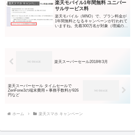
与ポイント数となっています！キャンペ
楽天モバイル1年間無料 ユニバー
楽天スマホ キャンペーン
ーン期間エン...
サルサービス料
楽天モバイル（MNO）で、プラン料金が
1年間無料となるキャンペーンが行われて
いますね。先着300万名が対象（増減の可
能性あり）で、楽天モバイル「Rakuten
UN-LIMIT」の契約により、プラン料金
2,980円が開通日より1年間無料とな...
楽天スーパーセール2018年3月
楽天スーパーセール タイムセールで
ZenFone3の端末費用＋事務手数料が926
円など
ホーム
楽天スマホ キャンペーン